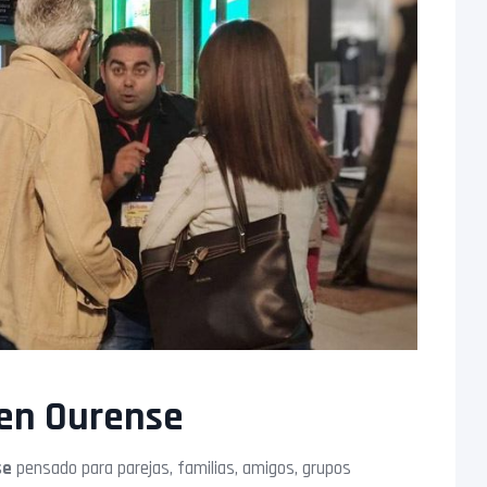
 en Ourense
se
pensado para parejas, familias, amigos, grupos