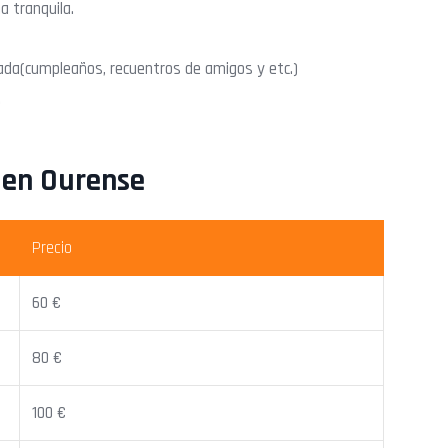
a tranquila.
ada(cumpleaños, recuentros de amigos y etc.)
.
a en Ourense
Precio
60 €
80 €
100 €