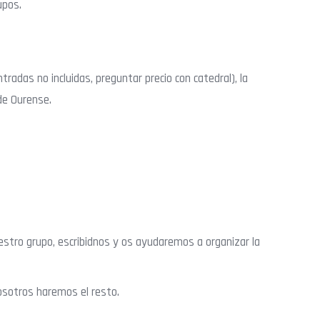
upos.
entradas no incluidas, preguntar precio con catedral), la
de Ourense.
estro grupo, escribidnos y os ayudaremos a organizar la
Nosotros haremos el resto.