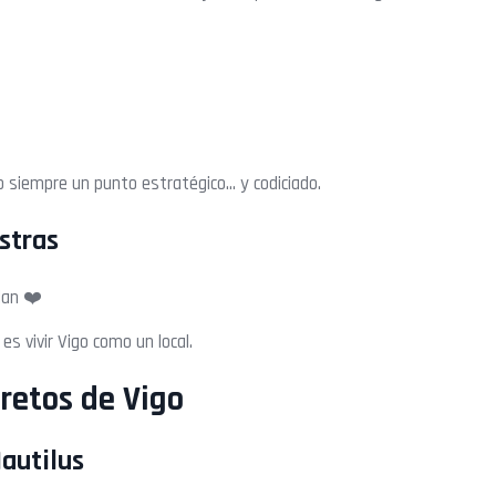
 siempre un punto estratégico… y codiciado.
ostras
dan ❤️
s vivir Vigo como un local.
cretos de Vigo
Nautilus